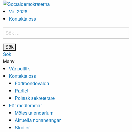
Val 2026
Kontakta oss
Sök
efter:
Sök
Meny
Vår politik
Kontakta oss
Förtroendevalda
Partiet
Politisk sekreterare
För medlemmar
Möteskalendarium
Aktuella nomineringar
Studier