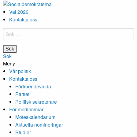
Val 2026
Kontakta oss
Sök
efter:
Sök
Meny
Vår politik
Kontakta oss
Förtroendevalda
Partiet
Politisk sekreterare
För medlemmar
Möteskalendarium
Aktuella nomineringar
Studier