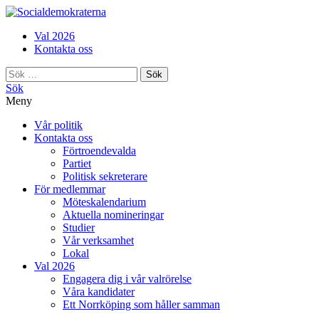
Val 2026
Kontakta oss
Sök
efter:
Sök
Meny
Vår politik
Kontakta oss
Förtroendevalda
Partiet
Politisk sekreterare
För medlemmar
Möteskalendarium
Aktuella nomineringar
Studier
Vår verksamhet
Lokal
Val 2026
Engagera dig i vår valrörelse
Våra kandidater
Ett Norrköping som håller samman