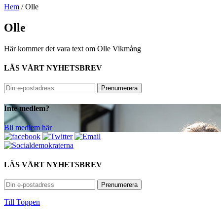
Hem
/
Olle
Olle
Här kommer det vara text om Olle Vikmång
LÄS VÅRT NYHETSBREV
Inte medlem?
Bli medlem här
LÄS VÅRT NYHETSBREV
Till Toppen