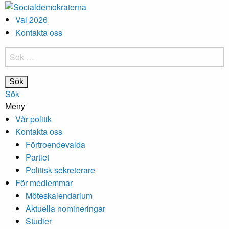
Val 2026
Kontakta oss
Sök
efter:
Sök
Meny
Vår politik
Kontakta oss
Förtroendevalda
Partiet
Politisk sekreterare
För medlemmar
Möteskalendarium
Aktuella nomineringar
Studier